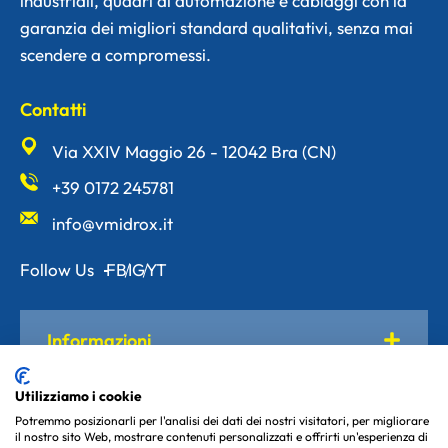
industriali, quadri di automazione e cablaggi con la
garanzia dei migliori standard qualitativi, senza mai
scendere a compromessi.
Contatti
Via XXIV Maggio 26 - 12042 Bra (CN)
+39 0172 245781
info@vmidrox.it
Follow Us
FB
IG
YT
Informazioni
Utilizziamo i cookie
Servizi
Potremmo posizionarli per l'analisi dei dati dei nostri visitatori, per migliorare
il nostro sito Web, mostrare contenuti personalizzati e offrirti un'esperienza di