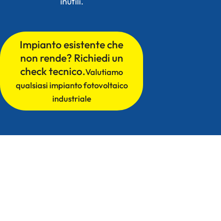
inutili.
Impianto esistente che
non rende? Richiedi un
check tecnico.
Valutiamo
qualsiasi impianto fotovoltaico
industriale