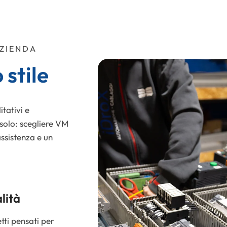
AZIENDA
 stile
itativi e
 solo: scegliere VM
assistenza e un
lità
Esperienza
tti pensati per
Un'azienda con