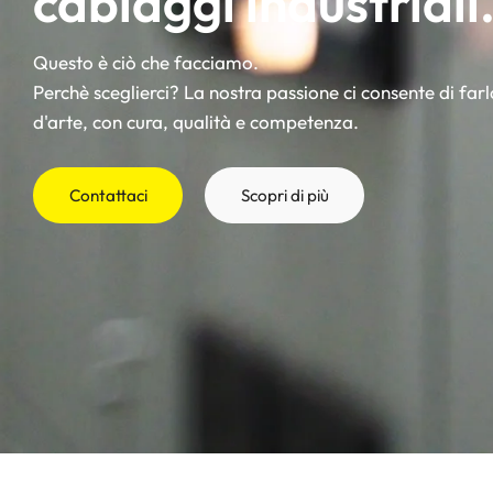
cablaggi industriali
Quadri di distribuzio
Quadri di automazio
rinnovabili
Questo è ciò che facciamo.
Pulsantiere
Perchè sceglierci? La nostra passione ci consente di far
d'arte, con cura, qualità e competenza.
Impianti pneumatici
Contattaci
Scopri di più
Impianti elettrici bo