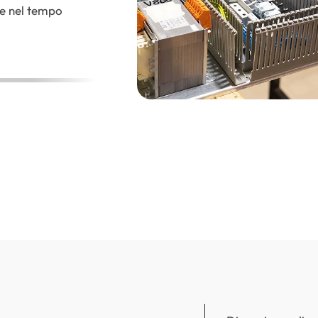
e nel tempo
radici solide che ha
saputo evolversi