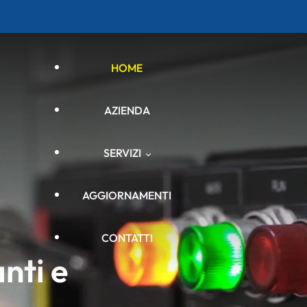
HOME
AZIENDA
SERVIZI
AGGIORNAMENTI
Impianti elettrici industriali
CONTATTI
ti e 
Impianti di automazione
ne CE e UL